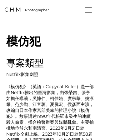
C.H.M
Photographer
模仿犯
專案類型
Netfilx影集劇照
《模仿犯》（英語：Copycat Killer）是一部
由Netflix推出的臺灣影集，由張榮吉、張亨
如擔任導演，吳慷仁、柯佳嬿、庹宗華、姚淳
耀、范少勳、江宜蓉、夏騰宏、侯彥西主演，
改編自日本作家宮部美幸的推理小說《模仿
犯》。故事講述1990年代松延市發生的連續
殺人命案，揉合檢警辦案與媒體亂象。主要拍
攝地位於永和南清宮。2023年3月31日於
Netflix全劇上線。2023年10月21日於第58屆