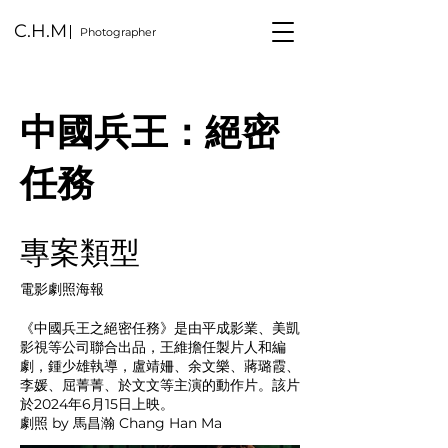
C.H.M
Photographer
中國兵王：絕密
任務
專案類型
電影劇照海報
《中國兵王之絕密任務》是由平成影業、美凱
影視等公司聯合出品，王維擔任製片人和編
劇，鍾少雄執導，盧靖姍、余文樂、蔣璐霞、
李媛、屈菁菁、於文文等主演的動作片。該片
於2024年6月15日上映。
劇照 by 馬昌瀚 Chang Han Ma