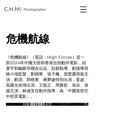
C.H.M
Photographer
危機航線
《危機航線》（英語：High Forces）是一
部2024年中國大陸和香港合拍動作電影，由
寰宇和貓眼等聯合出品、彭順執導、劉德華與
林小強監製，劉德華、張子楓、屈楚蕭領銜主
演，劉濤、郭曉東、蔣夢婕特別出演，姜超、
高曙光友情出演，王龍正、周興哲、張垚、張
揚主演，林迪安任動作指導，為「中國首部空
中犯罪電影」。